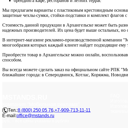
брендинга кафе, ресторанов и летних террас
Мы предлагаем варианты с пластиковым крестовидным основа
защитные чехлы-сумки, стойки-подставки и комплект флагов с
Стоимость данной продукции в Архангельске может быть разно
надежных производителей. Их цена будет выше остальных, но 
В интернет-магазине рекламно-производственной компании "М
многообразия которых каждый клиент найдет подходящие ему 
Приобрести товар в Архангельске можно онлайн, воспользовав
способом.
Вы всегда можете сделать заказ на официальном сайте РПК "Мо
ближайшие города: в Северодвинск, Котлас, Коряжма, Новодв
MSTANDS.RU
FAQ
Изготов
Компания "Мобильная реклама"
Изготов
Тел.:
8 (800) 250 05 76
,
+7-909-713-11-11
тканевы
E-mail:
office@mstands.ru
руб. – все цены указаны в рублях