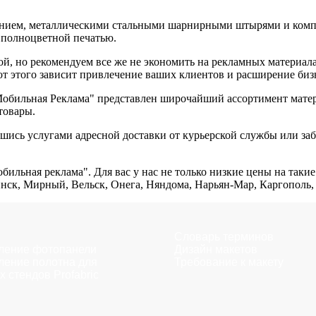
нием, металлическими стальными шарнирными штырями и компле
 полноцветной печатью.
й, но рекомендуем все же не экономить на рекламных материала
от этого зависит привлечение ваших клиентов и расширение биз
обильная Реклама" представлен широчайший ассортимент матери
товары.
шись услугами адресной доставки от курьерской службы или за
бильная реклама". Для вас у нас не только низкие цены на таки
инск, Мирный, Вельск, Онега, Няндома, Нарьян-Мар, Каргополь
Словарь терминов
ление фотопанели
Дизайн макетов
ление полотна для
Требование к макету
х стендов Profabric