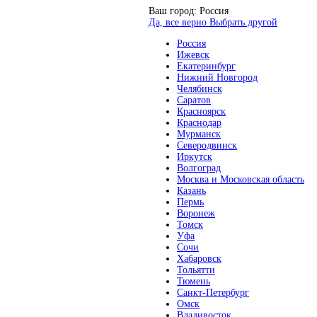
Ваш город:
Россия
Да, все верно
Выбрать другой
Россия
Ижевск
Екатеринбург
Нижний Новгород
Челябинск
Саратов
Красноярск
Краснодар
Мурманск
Северодвинск
Иркутск
Волгоград
Москва и Московская область
Казань
Пермь
Воронеж
Томск
Уфа
Сочи
Хабаровск
Тольятти
Тюмень
Санкт-Петербург
Омск
Владивосток